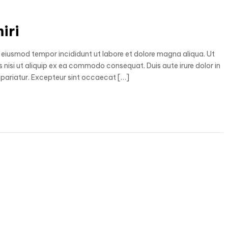
iri
o eiusmod tempor incididunt ut labore et dolore magna aliqua. Ut
 nisi ut aliquip ex ea commodo consequat. Duis aute irure dolor in
la pariatur. Excepteur sint occaecat […]