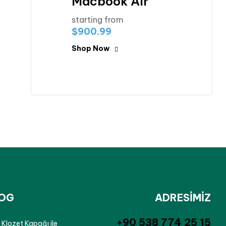
Macbook Air
starting from
$900.99
Shop Now
OG
ADRESİMİZ
‪+90 538 774 25 15‬
ı Klozet Kapağı ile