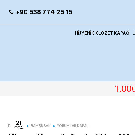
‪+90 538 774 25 15‬
HİJYENİK KLOZET KAPAĞI
1.000
21
PAKOLET
BAMBUSAN
YORUMLAR KAPALI
OCA