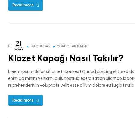
Read more
21
PAKOLET
BAMBUSAN
YORUMLAR KAPALI
OCA
Klozet Kapağı Nasıl Takılır?
Lorem ipsum dolor sit amet, consectetur adipisicing elit, sed d
enim ad minim veniam, quis nostrud exercitation ullamco laboris
reprehenderit in voluptate velit esse cillum dolore eu fugiat nul
Read more