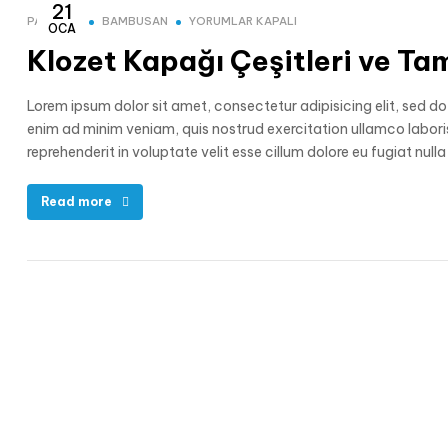
21
PAKOLET
BAMBUSAN
YORUMLAR KAPALI
OCA
Klozet Kapağı Çeşitleri ve Tam
Lorem ipsum dolor sit amet, consectetur adipisicing elit, sed d
enim ad minim veniam, quis nostrud exercitation ullamco laboris
reprehenderit in voluptate velit esse cillum dolore eu fugiat nul
Read more