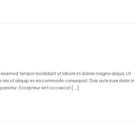
o eiusmod tempor incididunt ut labore et dolore magna aliqua. Ut
 nisi ut aliquip ex ea commodo consequat. Duis aute irure dolor in
la pariatur. Excepteur sint occaecat […]