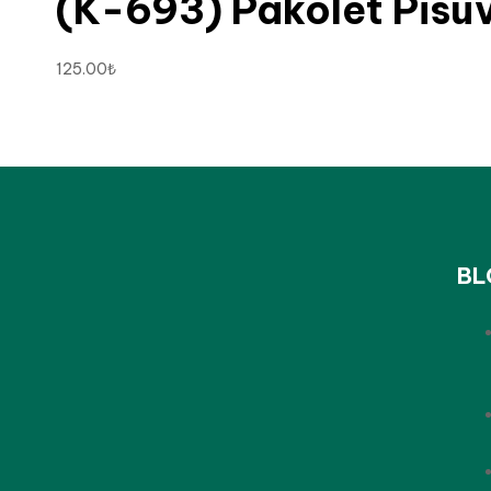
(K-693) Pakolet Pisu
125.00
₺
BL