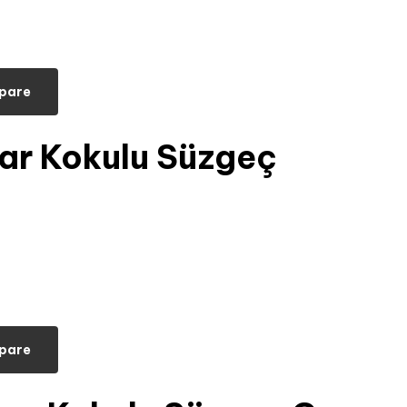
pare
var Kokulu Süzgeç
pare