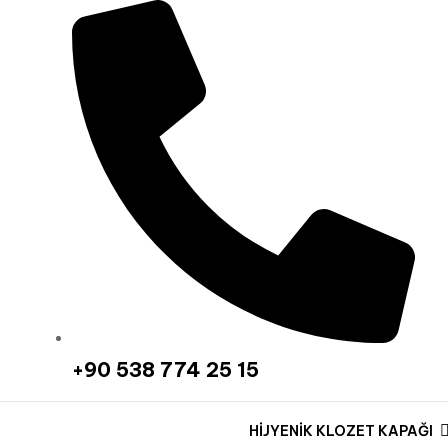
‪+90 538 774 25 15‬
HİJYENİK KLOZET KAPAĞI