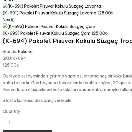
(K-691) Pakolet Pisuvar Kokulu Süzgeç Lavanta
125.00
₺
Next
(K-693) Pakolet Pisuvar Kokulu Süzgeç Çam
125.00
₺
(K-694) Pakolet Pisuvar Kokulu Süzgeç Trop
Brands:
Pakolet
SKU:
K-694
125.00
₺
Özel yapısı sayesinde sıçratma yapmaz, ortama hoş bir koku bırakı
daha fazladır. Gün boyunca tuvaletlerde ferahlık sağlar, 30 gün etk
Pisuvarlarda oluşabilecek kötü kokuları bastırmak amacıyla kullanılır
Stokta kalmasa da sipariş verilebilir
Quantity