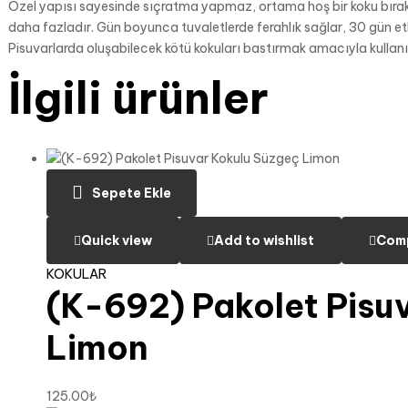
Özel yapısı sayesinde sıçratma yapmaz, ortama hoş bir koku bırakı
daha fazladır. Gün boyunca tuvaletlerde ferahlık sağlar, 30 gün etk
Pisuvarlarda oluşabilecek kötü kokuları bastırmak amacıyla kullanılır
İlgili ürünler
Sepete Ekle
Quick view
Add to wishlist
Com
KOKULAR
(K-692) Pakolet Pisu
Limon
125.00
₺