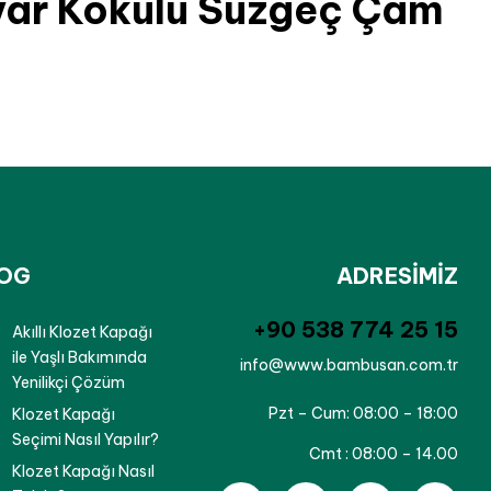
var Kokulu Süzgeç Çam
OG
ADRESİMİZ
‪+90 538 774 25 15‬
Akıllı Klozet Kapağı
ile Yaşlı Bakımında
info@www.bambusan.com.tr
Yenilikçi Çözüm
Pzt – Cum:
08:00 – 18:00
Klozet Kapağı
Seçimi Nasıl Yapılır?
Cmt :
08:00 – 14.00
Klozet Kapağı Nasıl