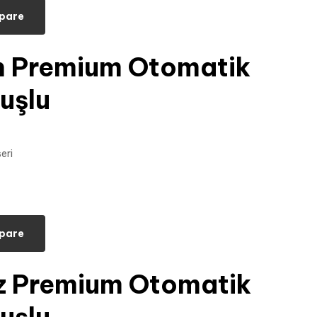
pare
h Premium Otomatik
uşlu
pare
z Premium Otomatik