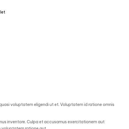
let
quasi voluptatem eligendi ut et. Voluptatem id ratione omnis
cimus inventore. Culpa et accusamus exercitationem aut
 voluptatem ratione aut.