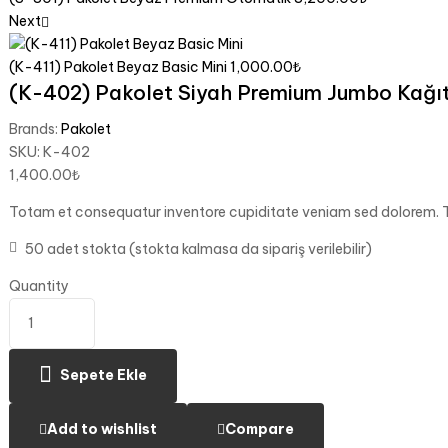
Next
(K-411) Pakolet Beyaz Basic Mini
1,000.00
₺
(K-402) Pakolet Siyah Premium Jumbo Kağı
Brands:
Pakolet
SKU:
K-402
1,400.00
₺
Totam et consequatur inventore cupiditate veniam sed dolorem. T
50 adet stokta (stokta kalmasa da sipariş verilebilir)
Quantity
Sepete Ekle
Add to wishlist
Compare