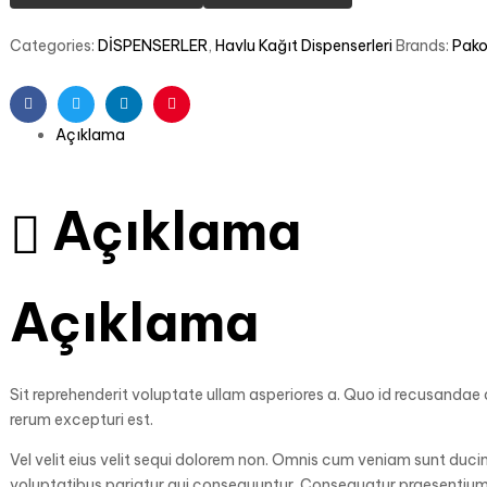
Categories:
DİSPENSERLER
,
Havlu Kağıt Dispenserleri
Brands:
Pako
Facebook
Twitter
Linkedin
Pinterest
Açıklama
Açıklama
Açıklama
Sit reprehenderit voluptate ullam asperiores a. Quo id recusandae 
rerum excepturi est.
Vel velit eius velit sequi dolorem non. Omnis cum veniam sunt du
voluptatibus pariatur qui consequuntur. Consequatur praesentium