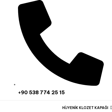
‪+90 538 774 25 15‬
HİJYENİK KLOZET KAPAĞI