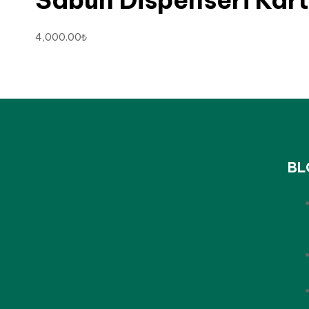
Sabun Dispenseri Kart
4,000.00
₺
BL